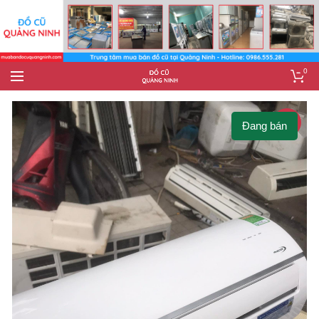
0
-10%
Đang bán