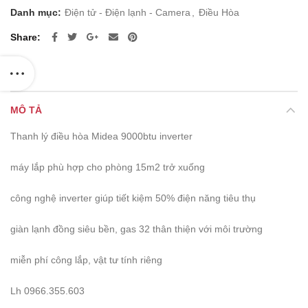
5.000.000 ₫.
là:
Danh mục:
Điện tử - Điện lạnh - Camera
,
Điều Hòa
4.500.000 ₫.
Share
MÔ TẢ
Thanh lý điều hòa Midea 9000btu inverter
máy lắp phù hợp cho phòng 15m2 trở xuống
công nghệ inverter giúp tiết kiệm 50% điện năng tiêu thụ
giàn lạnh đồng siêu bền, gas 32 thân thiện với môi trường
miễn phí công lắp, vật tư tính riêng
Lh 0966.355.603