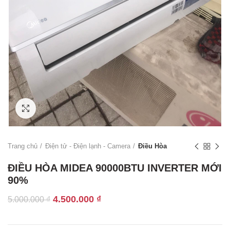
Click to enlarge
Trang chủ
Điện tử - Điện lạnh - Camera
Điều Hòa
ĐIỀU HÒA MIDEA 90000BTU INVERTER MỚI
90%
Giá
Giá
4.500.000
₫
5.000.000
₫
gốc
hiện
là:
tại