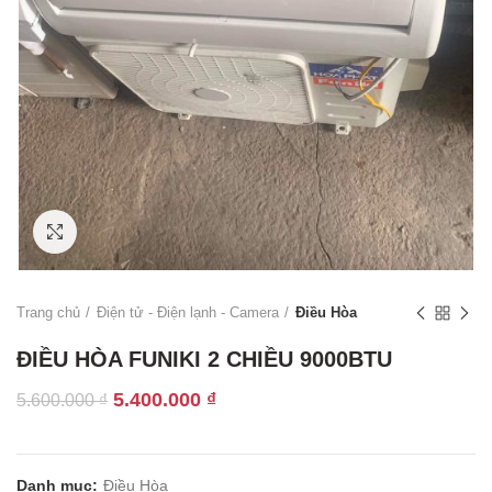
Click to enlarge
Trang chủ
Điện tử - Điện lạnh - Camera
Điều Hòa
ĐIỀU HÒA FUNIKI 2 CHIỀU 9000BTU
Giá
Giá
5.400.000
₫
5.600.000
₫
gốc
hiện
là:
tại
5.600.000 ₫.
là:
Danh mục:
Điều Hòa
5.400.000 ₫.