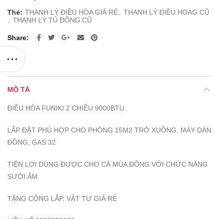
Thẻ:
THANH LÝ ĐIỀU HÒA GIÁ RẺ
,
THANH LÝ ĐIỀU HOAG CŨ
,
THANH LÝ TỦ ĐÔNG CŨ
Share
MÔ TẢ
ĐIỀU HÒA FUNIKI 2 CHIỀU 9000BTU
LẮP ĐẶT PHÙ HỢP CHO PHÒNG 15M2 TRỞ XUỒNG, MÁY DÀN
ĐỒNG, GAS 32
TIỆN LỢI DÙNG ĐƯỢC CHO CẢ MÙA ĐÔNG VỚI CHỨC NĂNG
SƯỞI ẤM
TẶNG CÔNG LẮP, VẬT TƯ GIÁ RẺ