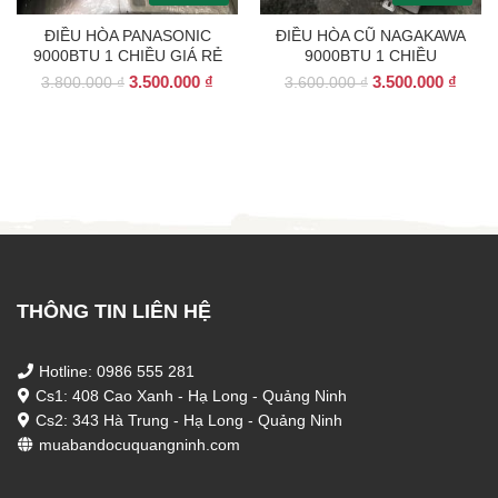
ĐIỀU HÒA PANASONIC
ĐIỀU HÒA CŨ NAGAKAWA
9000BTU 1 CHIỀU GIÁ RẺ
9000BTU 1 CHIỀU
Giá
Giá
Giá
Giá
3.500.000
₫
3.500.000
₫
3.800.000
₫
3.600.000
₫
gốc
hiện
gốc
hiện
là:
tại
là:
tại
3.800.000 ₫.
là:
3.600.000 ₫.
là:
3.500.000 ₫.
3.500
THÔNG TIN LIÊN HỆ
Hotline: 0986 555 281
Cs1: 408 Cao Xanh - Hạ Long - Quảng Ninh
Cs2: 343 Hà Trung - Hạ Long - Quảng Ninh
muabandocuquangninh.com