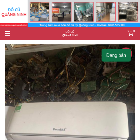
0
-4%
Đang bán