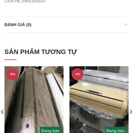
LIÊN HỆ 0966355603
ĐÁNH GIÁ (0)
SẢN PHẨM TƯƠNG TỰ
-8%
-3%
Đang bán
Đang bán