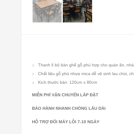
Thanh lí bộ bàn ghế gỗ phù hợp cho quán ăn, nhà
Chất liệu gỗ phủ nhựa mica dễ vệ sinh lau chùi, c
Kích thước bàn: 120cm x 80cm
MIỄN PHÍ VẬN CHUYỂN LẮP ĐẶT
BẢO HÀNH NHANH CHÓNG LÂU DÀI
HỖ TRỢ ĐỔI MÁY LỖI 7-10 NGÀY