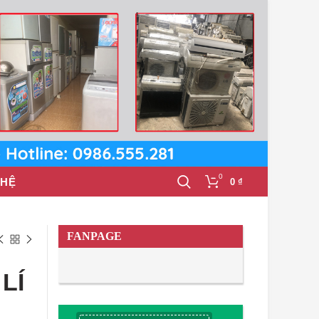
0
 HỆ
0
₫
FANPAGE
LÍ