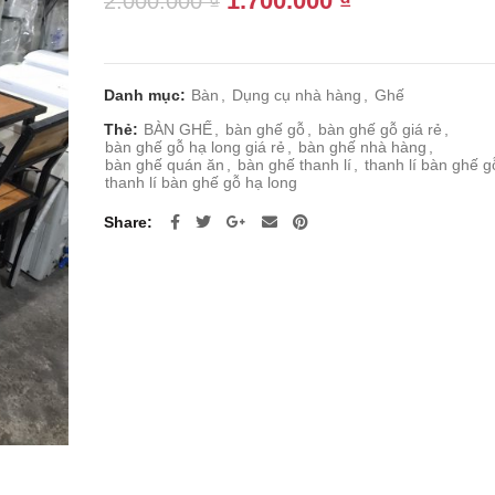
1.700.000
₫
2.000.000
₫
gốc
hiện
là:
tại
2.000.000 ₫.
là:
Danh mục:
Bàn
,
Dụng cụ nhà hàng
,
Ghế
1.700.000 ₫.
Thẻ:
BÀN GHẾ
,
bàn ghế gỗ
,
bàn ghế gỗ giá rẻ
,
bàn ghế gỗ hạ long giá rẻ
,
bàn ghế nhà hàng
,
bàn ghế quán ăn
,
bàn ghế thanh lí
,
thanh lí bàn ghế g
thanh lí bàn ghế gỗ hạ long
Share