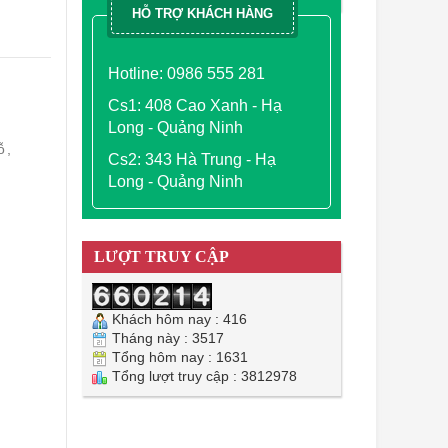
HỖ TRỢ KHÁCH HÀNG
Hotline: 0986 555 281
Cs1: 408 Cao Xanh - Hạ
Long - Quảng Ninh
ỗ
,
Cs2: 343 Hà Trung - Hạ
Long - Quảng Ninh
LƯỢT TRUY CẬP
Khách hôm nay : 416
Tháng này : 3517
Tổng hôm nay : 1631
Tổng lượt truy cập : 3812978