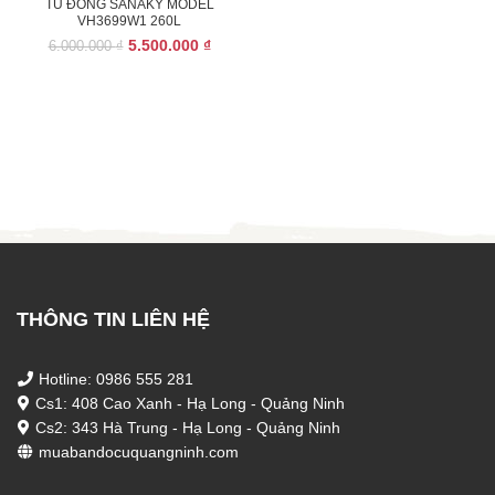
TỦ ĐÔNG SANAKY MODEL
VH3699W1 260L
Giá
Giá
5.500.000
₫
6.000.000
₫
gốc
hiện
là:
tại
6.000.000 ₫.
là:
5.500.000 ₫.
THÔNG TIN LIÊN HỆ
Hotline: 0986 555 281
Cs1: 408 Cao Xanh - Hạ Long - Quảng Ninh
Cs2: 343 Hà Trung - Hạ Long - Quảng Ninh
muabandocuquangninh.com