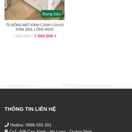
Đang bán
TỦ ĐÔNG MẶT KÍNH CÁNH LÙA AS
559K 360L LÒNG INOX
Giá
Giá
7.000.000
₫
7.500.000
₫
gốc
hiện
là:
tại
7.500.000 ₫.
là:
7.000.000 ₫.
THÔNG TIN LIÊN HỆ
Hotline: 0986 555 281
Cs1: 408 Cao Xanh - Hạ Long - Quảng Ninh