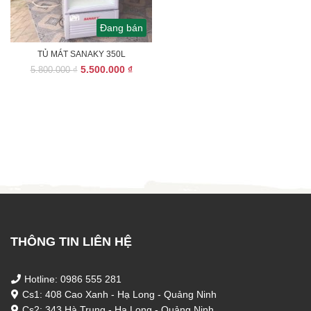
Đang bán
TỦ MÁT SANAKY 350L
Giá
Giá
5.500.000
₫
5.800.000
₫
gốc
hiện
là:
tại
5.800.000 ₫.
là:
5.500.000 ₫.
THÔNG TIN LIÊN HỆ
Hotline: 0986 555 281
Cs1: 408 Cao Xanh - Hạ Long - Quảng Ninh
Cs2: 343 Hà Trung - Hạ Long - Quảng Ninh