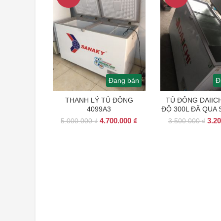
Đang bán
Đ
THANH LÝ TỦ ĐÔNG
TỦ ĐÔNG DAIICH
4099A3
ĐỘ 300L ĐÃ QUA
Giá
Giá
Giá
4.700.000
₫
3.2
5.000.000
₫
3.500.000
₫
gốc
hiện
gốc
là:
tại
là:
5.000.000 ₫.
là:
3.50
4.700.000 ₫.