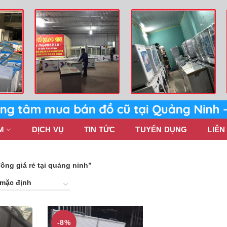
M
DỊCH VỤ
TIN TỨC
TUYỂN DỤNG
LIÊN
ông giá rẻ tại quảng ninh”
-8%