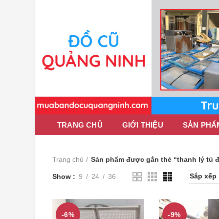
TRANG CHỦ
GIỚI THIỆU
SẢN PHẨ
Trang chủ
Sản phẩm được gắn thẻ “thanh lý tủ đ
Show
9
24
36
-6%
-9%