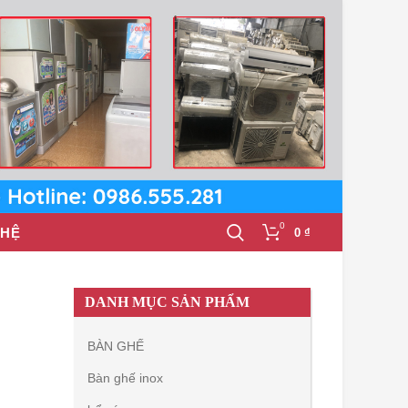
0
 HỆ
0
₫
DANH MỤC SẢN PHẨM
BÀN GHẾ
Bàn ghế inox