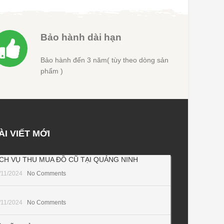
Bảo hành dài hạn
Bảo hành đến 3 năm( tùy theo dòng sản
phẩm )
ÀI VIẾT MỚI
ỊCH VỤ THU MUA ĐỒ CŨ TẠI QUẢNG NINH
/11/2024
No Comments
/11/2024
No Comments