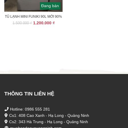
Đang bán
TỦ LẠNH MINI FUNIKI 90L MỚI 90%
Giá
Giá
1.200.000
₫
1.500.000
₫
gốc
hiện
là:
tại
1.500.000 ₫.
là:
1.200.000 ₫.
THÔNG TIN LIÊN HỆ
Hotline: 0986 555 281
Cs1: 408 Cao Xanh - Hạ Long - Quảng Ninh
Cs2: 343 Hà Trung - Hạ Long - Quảng Ninh
muabandocuquangninh.com