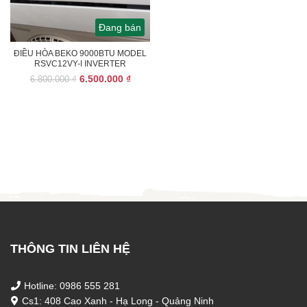
Đang bán
ĐIỀU HÒA BEKO 9000BTU MODEL
RSVC12VY-I INVERTER
Giá
Giá
6.500.000
₫
6.800.000
₫
gốc
hiện
là:
tại
6.800.000 ₫.
là:
6.500.000 ₫.
THÔNG TIN LIÊN HỆ
Hotline: 0986 555 281
Cs1: 408 Cao Xanh - Hạ Long - Quảng Ninh